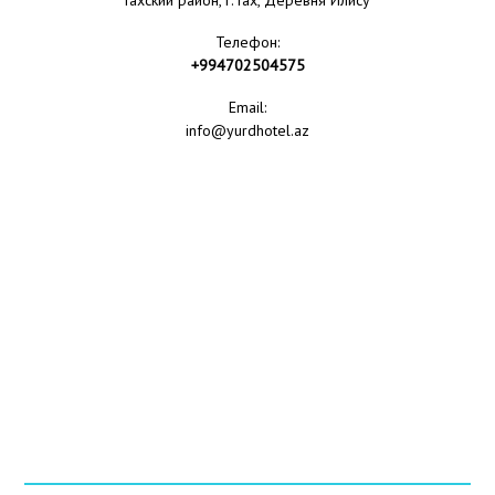
Гахский район, г. Гах, Деревня Илису
Телефон:
+994702504575
Email:
info@yurdhotel.az