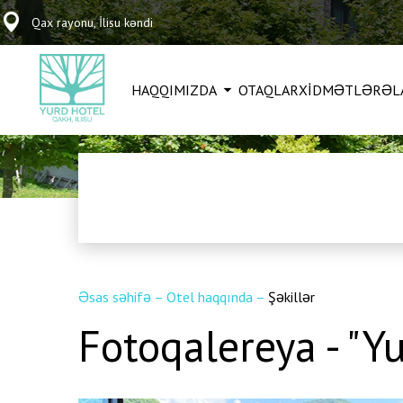
Qax rayonu, İlisu kəndi
HAQQIMIZDA
OTAQLAR
XİDMƏTLƏR
ƏL
Əsas səhifə
–
Otel haqqında
–
Şəkillər
Fotoqalereya - "Yu